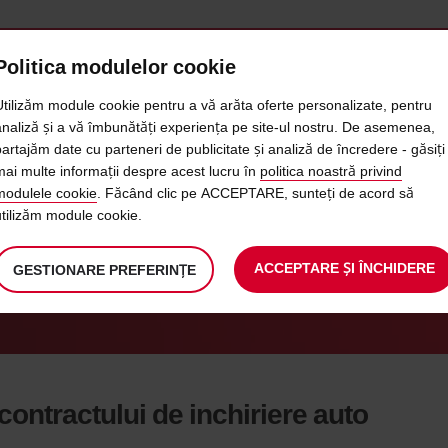
Politica modulelor cookie
LOCATII & SERVICII
AVIS BUSINESS
QUICKPASS
B
Utilizăm module cookie pentru a vă arăta oferte personalizate, pentru
analiză și a vă îmbunătăți experiența pe site-ul nostru. De asemenea,
partajăm date cu parteneri de publicitate și analiză de încredere - găsiți
COMBUSTIBIL PREPLATIT
mai multe informații despre acest lucru în
politica noastră privind
modulele cookie
. Făcând clic pe ACCEPTARE, sunteți de acord să
utilizăm module cookie.
ACCEPTARE ȘI ÎNCHIDERE
GESTIONARE PREFERINȚE
contractului de inchiriere auto