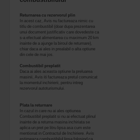
Returnarea cu rezervorul plin
In acest caz, Avis nu factureaza nimic cu
titlu de combustibil (doar dupa prezentarea
unui document justificativ care dovedeste ca
s-a efectuat alimentarea cu maximum 20 km
inainte de a ajunge la biroul de returnare),
chiar daca ai ales in prealabil o alta optiune
din cele de mai jos.
Combustibil preplatit
Daca ai ales aceasta optiune la preluarea
masinii, Avis iti factureaza pretul comunicat
la momentul inchirierii, pentru intreg
rezervorul autoturismului.
Plata la returnare
In cazul in care nu ai ales optiunea
Combustibil preplatit si nu ai efectuat plinul
inainte de a returna masina inchiriata se
aplica un pret pe litru lipsa asa cum este
mentionat in Contractul de Inchiriere. Avis
estimeaza combustibilul lipsa folosind ca