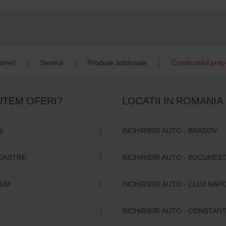
lume!
Servicii
Produse aditionale
Combustibil prepl
UTEM OFERI?
LOCATII IN ROMANIA
S
INCHIRIERI AUTO - BRASOV
NOASTRE
INCHIRIERI AUTO - BUCUREST
CUM
INCHIRIERI AUTO - CLUJ NAP
INCHIRIERI AUTO - CONSTAN