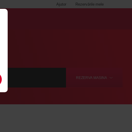
Ajutor
Rezervările mele
LOG
REZERVA
MASINA