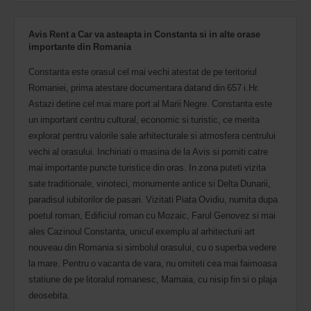
Avis Rent a Car va asteapta in Constanta si in alte orase
importante din Romania
Constanta este orasul cel mai vechi atestat de pe teritoriul
Romaniei, prima atestare documentara datand din 657 i.Hr.
Astazi detine cel mai mare port al Marii Negre. Constanta este
un important centru cultural, economic si turistic, ce merita
explorat pentru valorile sale arhitecturale si atmosfera centrului
vechi al orasului. Inchiriati o masina de la Avis si porniti catre
mai importante puncte turistice din oras. In zona puteti vizita
sate traditionale, vinoteci, monumente antice si Delta Dunarii,
paradisul iubitorilor de pasari. Vizitati Piata Ovidiu, numita dupa
poetul roman, Edificiul roman cu Mozaic, Farul Genovez si mai
ales Cazinoul Constanta, unicul exemplu al arhitecturii art
nouveau din Romania si simbolul orasului, cu o superba vedere
la mare. Pentru o vacanta de vara, nu omiteti cea mai faimoasa
statiune de pe litoralul romanesc, Mamaia, cu nisip fin si o plaja
deosebita.