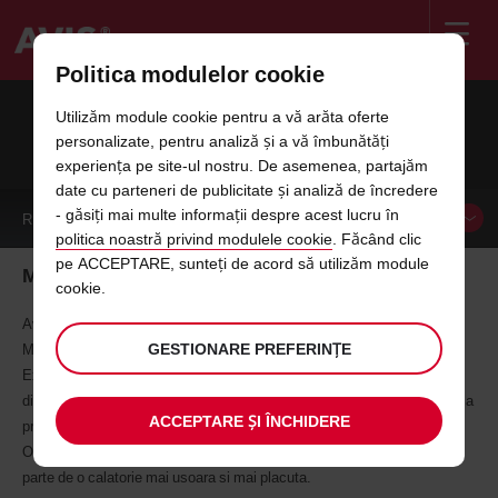
Politica modulelor cookie
Welcome
to
Utilizăm module cookie pentru a vă arăta oferte
Avis
INCHIRIERI AUTO CONSTANTA
personalizate, pentru analiză și a vă îmbunătăți
experiența pe site-ul nostru. De asemenea, partajăm
date cu parteneri de publicitate și analiză de încredere
- găsiți mai multe informații despre acest lucru în
REZERVA
MASINA
politica noastră privind modulele cookie
. Făcând clic
pe ACCEPTARE, sunteți de acord să utilizăm module
Masini de inchiriat in Constanta
cookie.
Avis va ofera servicii de inchiriere masini in Constanta, la Aeroportul
GESTIONARE PREFERINȚE
Mihail Kogalniceanu sau in centrul orasului.
Explorati orasul si litoralul alaturi de Avis! Avis Rent a Car va pune la
dispozitie o gama variata de autoturisme de marimi si modele diferite, la
ACCEPTARE ȘI ÎNCHIDERE
preturi avantajoase.
Optati pentru serviciile Avis de inchirieri auto in Constanta si veti avea
parte de o calatorie mai usoara si mai placuta.