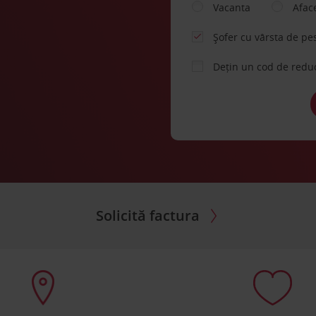
Vacanta
Afac
Șofer cu vârsta de pe
Dețin un cod de redu
Solicită factura