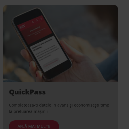
QuickPass
Completează-ți datele în avans și economisești timp
la preluarea mașinii
AFLĂ MAI MULTE