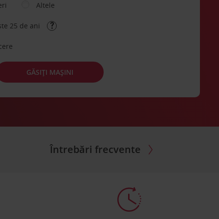
eri
Altele
ste 25 de ani
cere
GĂSIȚI MAȘINI
Întrebări frecvente