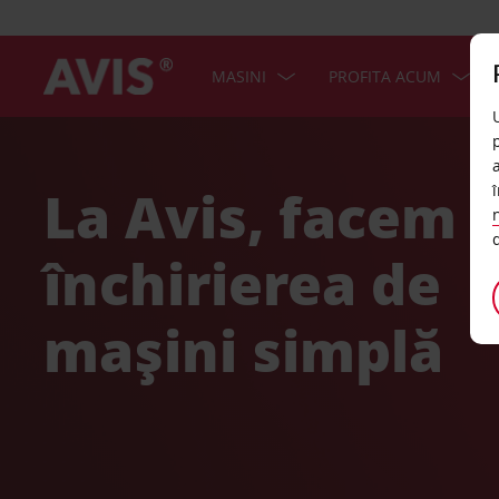
MASINI
PROFITA ACUM
La Avis, facem
închirierea de
mașini simplă