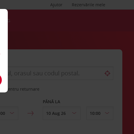
Ajutor
Rezervările mele
BLOG
a
rită pentru returnare
PÂNĂ LA