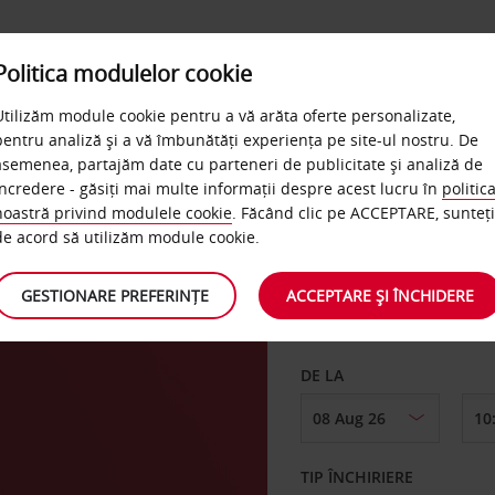
Politica modulelor cookie
LOCATII & SERVICII
AVIS BUSINESS
QUICKPASS
Utilizăm module cookie pentru a vă arăta oferte personalizate,
pentru analiză și a vă îmbunătăți experiența pe site-ul nostru. De
asemenea, partajăm date cu parteneri de publicitate și analiză de
încredere - găsiți mai multe informații despre acest lucru în
politic
noastră privind modulele cookie
. Făcând clic pe ACCEPTARE, sunteți
PRELUARE DE LA
de acord să utilizăm module cookie.
GESTIONARE PREFERINȚE
ACCEPTARE ȘI ÎNCHIDERE
Alegeți o locație dife
DE LA
TIP ÎNCHIRIERE