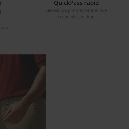
e
QuickPass rapid
s
Serviciu de preînregistrare care
economisește timp
itate