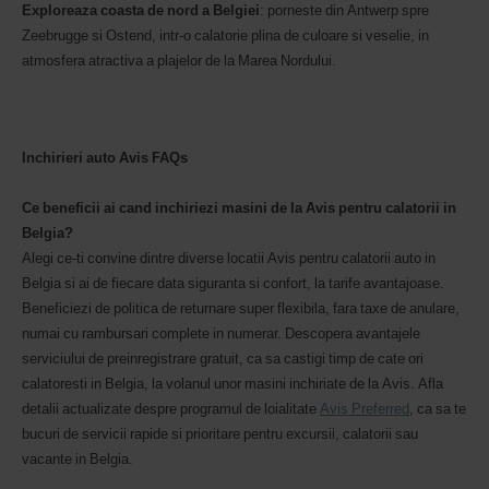
Exploreaza coasta de nord a Belgiei
: porneste din Antwerp spre
Zeebrugge si Ostend, intr-o calatorie plina de culoare si veselie, in
atmosfera atractiva a plajelor de la Marea Nordului.
Inchirieri auto Avis FAQs
Ce beneficii ai cand inchiriezi masini de la Avis pentru calatorii in
Belgia?
Alegi ce-ti convine dintre diverse locatii Avis pentru calatorii auto in
Belgia si ai de fiecare data siguranta si confort, la tarife avantajoase.
Beneficiezi de politica de returnare super flexibila, fara taxe de anulare,
numai cu rambursari complete in numerar. Descopera avantajele
serviciului de preinregistrare gratuit, ca sa castigi timp de cate ori
calatoresti in Belgia, la volanul unor masini inchiriate de la Avis. Afla
detalii actualizate despre programul de loialitate
Avis Preferred
, ca sa te
bucuri de servicii rapide si prioritare pentru excursii, calatorii sau
vacante in Belgia.