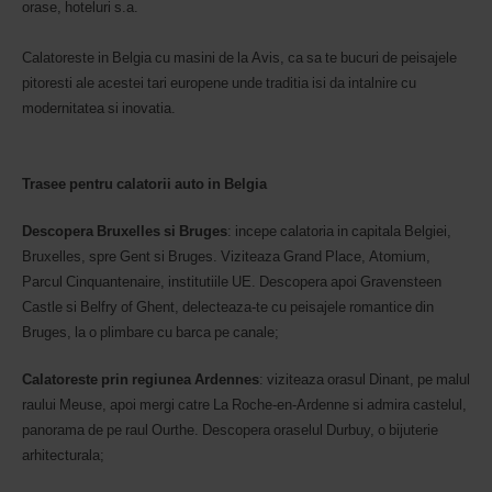
orase, hoteluri s.a.
Calatoreste in Belgia cu masini de la Avis, ca sa te bucuri de peisajele
pitoresti ale acestei tari europene unde traditia isi da intalnire cu
modernitatea si inovatia.
Trasee pentru calatorii auto in Belgia
Descopera Bruxelles si Bruges
: incepe calatoria in capitala Belgiei,
Bruxelles, spre Gent si Bruges. Viziteaza Grand Place, Atomium,
Parcul Cinquantenaire, institutiile UE. Descopera apoi Gravensteen
Castle si Belfry of Ghent, delecteaza-te cu peisajele romantice din
Bruges, la o plimbare cu barca pe canale;
Calatoreste prin regiunea Ardennes
: viziteaza orasul Dinant, pe malul
raului Meuse, apoi mergi catre La Roche-en-Ardenne si admira castelul,
panorama de pe raul Ourthe. Descopera oraselul Durbuy, o bijuterie
arhitecturala;