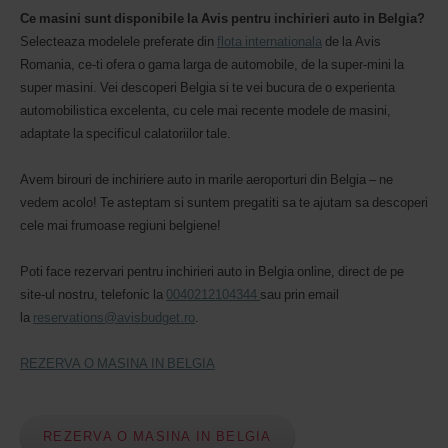
Ce masini sunt disponibile la Avis pentru inchirieri auto in Belgia?
Selecteaza modelele preferate din
flota internationala
de la Avis
Romania, ce-ti ofera o gama larga de automobile, de la super-mini la
super masini. Vei descoperi Belgia si te vei bucura de o experienta
automobilistica excelenta, cu cele mai recente modele de masini,
adaptate la specificul calatoriilor tale.
Avem birouri de inchiriere auto in marile aeroporturi din Belgia – ne
vedem acolo! Te asteptam si suntem pregatiti sa te ajutam sa descoperi
cele mai frumoase regiuni belgiene!
Poti face rezervari pentru inchirieri auto in Belgia online, direct de pe
site-ul nostru, telefonic la
0040212104344
sau prin email
la
reservations@avisbudget.ro
.
REZERVA O MASINA IN BELGIA
REZERVA O MASINA IN BELGIA