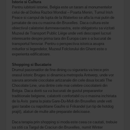
Istorie si Cultura
Pentru iubitorii istoriei, Belgia este un taram al monumentelor
celui de-al Doilea Razboi Mondial – Poarta Menin, Turnul Irish
Peace si campul de lupta de la Waterloo se afla la mai putin de
jumatate de ora cu masina din Bruxelles. Daca cultura este
obiectivul calatoriei dumneavoastra, este obligatoriu sa vizitati
Muzeul de Transport Public Liège unde veti descoperi lucruri
interesante despre prima tara din Europa care s-a bucurat de
transportul feroviar. Pentru o perspectiva istorica asupra
miturilor si legendelor, Muzeul Folclorului din Ghent este o
experienta edificatoare.
Shopping si Bucatarie
Drumul pasionatilor de fine dining cu siguranta va trece prin
orasul istoric Bruges si dinamica metropola Antwerp, unde vor
savura aromele ciocolatei artizanale din cele doua locatii The
Chocolate Line, una dintre cele mai celebre ciocolaterii din
Belgia. Daca doriti sa va bucurati de gustul prepararelor
traditionale belgiene, calatoriti confortabil cu o masina inchiriata
de la Avis pana la piata Gare-Du-Midi din Bruxelles unde veti
gasi tarabe cu napolitane Gaufre si Frikandel (un tip de hotdog
prajit), alaturi de multe alte preparate delicioase.
Daca terapia prin shopping si moda este ceea ce cautati, trebuie
sa stiti ca Targul de Craciun din Bruxelles, numit Winter