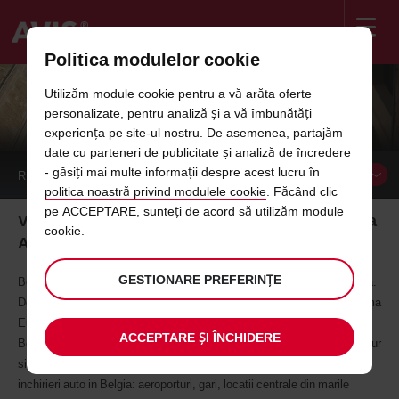
Politica modulelor cookie
Welcome
to
Utilizăm module cookie pentru a vă arăta oferte
Avis
INCHIRIERI AUTO IN BELGIA
personalizate, pentru analiză și a vă îmbunătăți
experiența pe site-ul nostru. De asemenea, partajăm
date cu parteneri de publicitate și analiză de încredere
- găsiți mai multe informații despre acest lucru în
REZERVA
MASINA
politica noastră privind modulele cookie
. Făcând clic
pe ACCEPTARE, sunteți de acord să utilizăm module
Viziteaza Belgia la volanul unei masini inchiriate de la
cookie.
Avis
GESTIONARE PREFERINȚE
Beneficiezi de rezervari masini de inchiriat in Belgia prin Avis Romania.
Descopera serviciile de rent a car Avis in Belgia, pentru calatorii in inima
Europei, centrul Uniunii Europene, tara ciocolatei, intr-un cuvant -
ACCEPTARE ȘI ÎNCHIDERE
Belgia. Alege sa conduci masini moderne, pentru un transport auto sigur
si confortabil. Prin Avis, ai acces la o gama larga de locatii pentru
inchirieri auto in Belgia: aeroporturi, gari, locatii centrale din marile