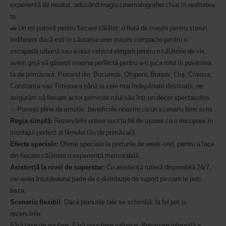
experiență de neuitat, aducând magia cinematografiei chiar în realitatea
sa
ta.
ne
furnizezi
🚗 Un rol potrivit pentru fiecare călător: o flotă de mașini pentru staruri
un
Indiferent dacă ești în căutarea unei mașini compacte pentru o
numar
escapadă urbană sau a unui vehicul elegant pentru o călătorie de vis,
Avis
Worldwide
avem grijă să găsești mașina perfectă pentru a-ți juca rolul în povestea
Discount
ta de primăvară. Pornind din București, Otopeni, Brașov, Cluj, Craiova,
(AWD).
Constanţa sau Timișoara până la cele mai îndepărtate destinații, ne
Microbuzele
asigurăm că fiecare actor primește rolul său într-un decor spectaculos.
si
scuterele
✨ Povești pline de emoție: beneficiile noastre ca un scenariu bine scris
pot
Regia simpl
ă
:
Rezervările online sunt la fel de ușoare ca o decupare în
fi
montajul perfect al filmului tău de primăvară.
de
asemenea
Efecte speciale:
Oferte speciale la prețurile de week-end, pentru a face
rezervate
din fiecare călătorie o experiență memorabilă.
daca
Asisten
ță
la nivel de superstar:
Cu asistență rutieră disponibilă 24/7,
aceste
vei avea întotdeauna parte de o distribuție de suport pe care te poți
vehicule
sunt
baza.
disponibile
Scenariu flexibil
: Dacă planurile tale se schimbă, la fel pot și
in
rezervările.
locatia
Fără taxe de anulare. Fără vouchere valorice. Returnare integrală a
selectata