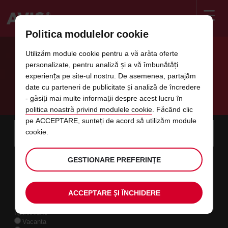
Politica modulelor cookie
Welcome
to
Utilizăm module cookie pentru a vă arăta oferte
Avis
🎬 "BLOCKBUSTER DE WEEKEND:
personalizate, pentru analiză și a vă îmbunătăți
experiența pe site-ul nostru. De asemenea, partajăm
REDUCERILE DE PREȚURI ÎN ROLURI
date cu parteneri de publicitate și analiză de încredere
PRINCIPALE!" 🌟🎥🚗🌟
- găsiți mai multe informații despre acest lucru în
politica noastră privind modulele cookie
. Făcând clic
pe ACCEPTARE, sunteți de acord să utilizăm module
Instructions
Omite
Cauta
cookie.
locatia
Folose
for
de
link-
preluare
Screen
data
Data
selecteaza
Ora
selecte
timp
timp
08
10
de
pe
pentru
aleasa
pentru
de
de
GESTIONARE PREFERINȚE
S
urile
Reader
:00
la
care
a
pentru
a
la
la
AUG.
ai
schimba
preluare
schimb
minut
ore
Users:
din
ales-
data
Actuala
selecteaza
time
Ora
selecte
timp
timp
o
Skip
10
10
la
pentru
to
aleasa
pentru
la
la
L
ACCEPTARE ȘI ÎNCHIDERE
pentru
:00
screen
acest
a
pentru
a
ore
minut
AUG.
preluare
reader
schimba
preluare
schimb
este
instructions
formular
Tipul inchirierii
Alege
Vacanta
locatia