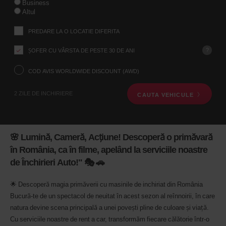
Business
de
Altul
preluare
folosind
PREDARE LA O LOCATIE DIFERITA
formularul
de
?
ȘOFER CU VÂRSTA DE PESTE 30 DE ANI
cautare
a
vehiculelor
COD AVIS WORLDWIDE DISCOUNT (AWD)
de
mai
2 ZILE DE INCHIRIERE
CAUTA VEHICULE
jos.
in
continuare,
te
rugam
🌸 Lumină, Cameră, Acțiune! Descoperă o primăvară
sa
în România, ca în filme, apelând la serviciile noastre
ne
de Închirieri Auto!" 🎭 🚗
furnizezi
data
si
🌟 Descoperă magia primăverii cu masinile de inchiriat din România
ora
Bucură-te de un spectacol de neuitat în acest sezon al reînnoirii, în care
preluarii
Poti
natura devine scena principală a unei povești pline de culoare și viață.
de
Cu serviciile noastre de rent a car, transformăm fiecare călătorie într-o
asemenea