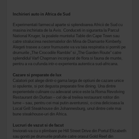
Inchirieri auto in Africa de Sud
Experimentati farmecul aparte si splendoarea Africii de Sud cu
masina inchiriata de la Avis. Conduceti in siguranta la Parcul
National Kruger, la poalele muntelui Table din Cape Town sau
catre stralucirea nestematelor din Mina de Diamante Kimberly.
Alegeti trasee a caror frumusete va va taia respiratia si porniti pe
drumurile „The Crocodile Ramble” si „The Garden Route” catre
splendidul Varf Chapman inconjurat de flora si fauna de munte,
pentru a va cufunda intr-o experienta autentica sud-africana.
Cazare si preparate de lux
Calatorii pot alege dintr-o gama larga de optiuni de cazare unice
si opulente, si pot degusta preparate fine dining. Una dintre
experientele culinare cu adevarat unice este la Roma Revolving
Restaurant din Durban – cel de-al treilea restaurant rotitor din
lume – sau, pentru cei mai putin aventurosi, o cina delicioasa la
Local Grill Steakhouse din Johannesburg, unul dintre cele mai
bune steakhouse-uri din Africa.
Lucruri de vazut si de facut
Inviorati-va cu o plimbare pe Hill Street Drive din Portul Elizabeth
sau goniti pe drumurile prafuite catre orasul Gold Reef din