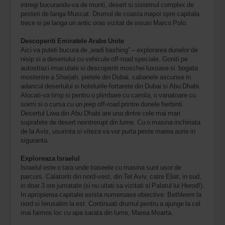
intregi bucurandu-va de munti, desert si sistemul complex de
pesteri de langa Muscat. Drumul de coasta inapoi spre capitala
trece si pe langa un antic oras vizitat de insusi Marco Polo.
Descoperiti Emiratele Arabe Unite
Aici va puteti bucura de „wadi bashing” – explorarea dunelor de
nisip si a desertului cu vehicule off-road speciale. Goniti pe
autostrazi imaculate si descoperiti moschei luxoase si bogata
mostenire a Sharjah, pietele din Dubai, cabanele ascunse in
adancul desertului si hotelurile-fortarete din Dubai si Abu Dhabi.
Alocati-va timp si pentru o plimbare cu camila, o vanatoare cu
soimi si o cursa cu un jeep off-road printre dunele fierbinti.
Desertul Liwa din Abu Dhabi are una dintre cele mai mari
suprafete de desert neintrerupt din lume. Cu o masina inchiriata
de la Avis, usurinta si viteza va vor purta peste marea aurie in
siguranta.
Exploreaza Israelul
Israelul este o tara unde traseele cu masina sunt usor de
parcurs. Calatoriti din nord-vest, din Tel Aviv, catre Eliat, in sud,
in doar 3 ore jumatate (si nu uitati sa vizitati si Palatul lui Herod!).
In apropierea capitalei exista numeroase obiective: Bethleem la
nord si Ierusalim la est. Continuati drumul pentru a ajunge la cel
mai faimos loc cu apa sarata din lume, Marea Moarta.