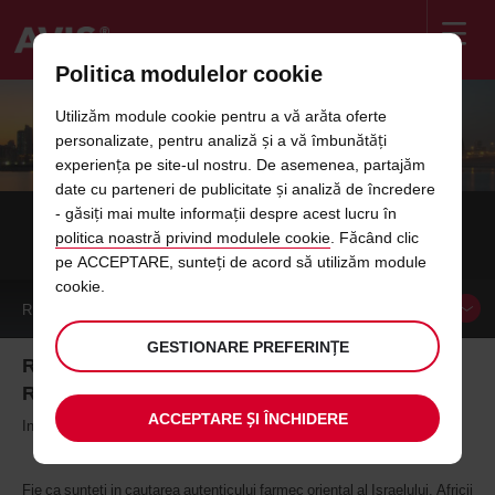
Politica modulelor cookie
Welcome
to
Utilizăm module cookie pentru a vă arăta oferte
Avis
INCHIRIERI AUTO IN ISRAEL, AFRICA DE
personalizate, pentru analiză și a vă îmbunătăți
experiența pe site-ul nostru. De asemenea, partajăm
SUD, EMIRATELE ARABE UNITE
date cu parteneri de publicitate și analiză de încredere
- găsiți mai multe informații despre acest lucru în
... si multe alte destinatii in intreaga lume
politica noastră privind modulele cookie
. Făcând clic
pe ACCEPTARE, sunteți de acord să utilizăm module
cookie.
REZERVA
MASINA
GESTIONARE PREFERINȚE
Rezervari internationale - simplu si eficient cu Avis
Romania
ACCEPTARE ȘI ÎNCHIDERE
Inchiriati o masina in Israel, Africa de Sud sau Emiratele Arabe Unite
Fie ca sunteti in cautarea autenticului farmec oriental al Israelului, Africii