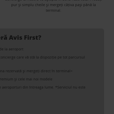
pur și simplu cheile și mergeți câțiva pași până la
terminal.
ră Avis First?
de la aeroport
concierge care vă stă la dispoziție pe tot parcursul
ona rezervată și mergeți direct în terminal<
premium și cele mai noi modele
 aeroporturi din întreaga lume. *Serviciul nu este