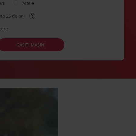
eri
Altele
ste 25 de ani
cere
GĂSIȚI MAȘINI