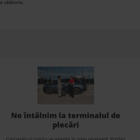
 călătorie.
Ne întâlnim la terminalul de
plecări
Concierge-ul nostru va aștepta în zona rezervată. Predați