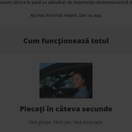
umani cărora le pasă cu adevărat de experiența dumneavoastră de
Ați mai închiriat mașini. Dar nu așa.
Cum funcționează totul
Plecați în câteva secunde
Fără ghișee. Fără cozi. Fără birocrație.