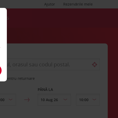
Ajutor
Rezervările mele
BLOG
a
rită pentru returnare
PÂNĂ LA