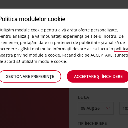
Politica modulelor cookie
LOCATII & SERVICII
AVIS BUSINESS
QUICKPASS
Utilizăm module cookie pentru a vă arăta oferte personalizate,
pentru analiză și a vă îmbunătăți experiența pe site-ul nostru. De
asemenea, partajăm date cu parteneri de publicitate și analiză de
încredere - găsiți mai multe informații despre acest lucru în
politic
noastră privind modulele cookie
. Făcând clic pe ACCEPTARE, sunteți
PRELUARE DE LA
de acord să utilizăm module cookie.
GESTIONARE PREFERINȚE
ACCEPTARE ȘI ÎNCHIDERE
Alegeți o locație dife
DE LA
TIP ÎNCHIRIERE