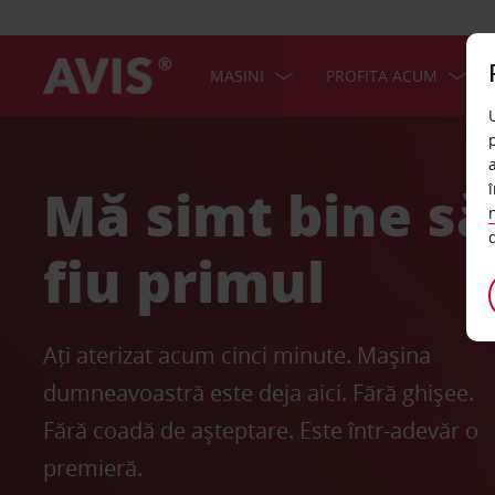
MASINI
PROFITA ACUM
Mă simt bine să
fiu primul
Ați aterizat acum cinci minute. Mașina
dumneavoastră este deja aici. Fără ghișee.
Fără coadă de așteptare. Este într-adevăr o
premieră.