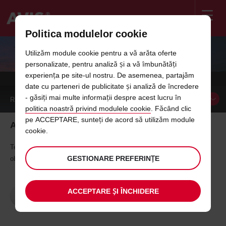
Politica modulelor cookie
Welcome
to
Utilizăm module cookie pentru a vă arăta oferte
Avis
RECUPERARE MILE
personalizate, pentru analiză și a vă îmbunătăți
experiența pe site-ul nostru. De asemenea, partajăm
date cu parteneri de publicitate și analiză de încredere
- găsiți mai multe informații despre acest lucru în
REZERVA
MASINA
politica noastră privind modulele cookie
. Făcând clic
pe ACCEPTARE, sunteți de acord să utilizăm module
Ai ajuns la destinatie
cookie.
Te rugam sa completezi formularul nostru pentru a inregistra punctele
GESTIONARE PREFERINȚE
obtinute in urma unei calatorii efectuate. Click pe butonul de mai jos.
ACCEPTARE ȘI ÎNCHIDERE
RECUPEREAZA MILE